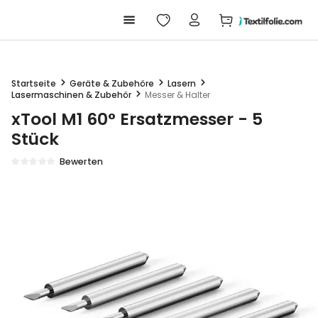
Warenkorb enthäl
alt springen
Startseite
Geräte & Zubehöre
Lasern
Lasermaschinen & Zubehör
Messer & Halter
xTool M1 60° Ersatzmesser - 5
Stück
Bewerten
Durchschnittliche Bewertung von 0 von 5 Sternen
Bildergalerie überspringen