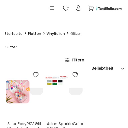
Warenkorb enthäl
alt springen
Startseite
Plotten
Vinylfolien
Glitzer
Glitzer
Filtern
Siser EasyPSV Glitter
Aslan SparkleColour