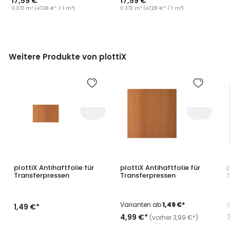
17,59 €*
17,59 €*
0.372 m²
(47,28 €* / 1 m²)
0.372 m²
(47,28 €* / 1 m²)
Weitere Produkte von plottiX
Produktgalerie überspringen
plottiX Antihaftfolie für
plottiX Antihaftfolie für
p
Transferpressen
Transferpressen
T
Varianten ab
1,49 €*
V
1,49 €*
4,99 €*
(vorher 3,99 €*)