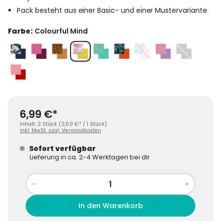
Pack besteht aus einer Basic- und einer Mustervariante
auswählen
Farbe
:
Colourful Mind
Garden of Flowers
Knitted Burgundy
Savanne
Colourful Mind
Mint Drops
Urban Stars
Blooming Jungle
(Diese Option ist zurzeit nicht v
Sweet Dreams
Dark City
(Diese Option ist
Traditional Squares
6,99 €*
Inhalt:
2 Stück
(
3,50 €
* / 1 Stück)
inkl. MwSt. zzgl. Versandkosten
Sofort verfügbar
Lieferung in ca. 2-4 Werktagen bei dir
Produkt Anzahl: Gib den gewünscht
In den Warenkorb