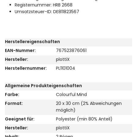
Registernummer: HRB 2668
Umsatzsteuer-ID: DE811823567
Herstellereigenschaften
EAN-Nummer:
767523876061
Hersteller:
plottiX
Herstellernummer:
PL1101004
Allgemeine Produkteigenschaften
Farbe:
Colourful Mind
Format:
20 x 30 cm (2% Abweichungen
möglich)
Geeignet für:
Polyester (min 80% Anteil)
Hersteller:
plottiX
Inhalt:
2 Bögen