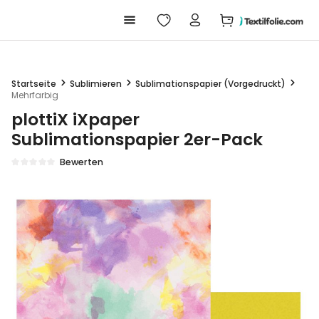
Warenkorb enthäl
alt springen
Startseite
Sublimieren
Sublimationspapier (Vorgedruckt)
Mehrfarbig
plottiX iXpaper
Sublimationspapier 2er-Pack
Bewerten
Durchschnittliche Bewertung von 0 von 5 Sternen
Bildergalerie überspringen