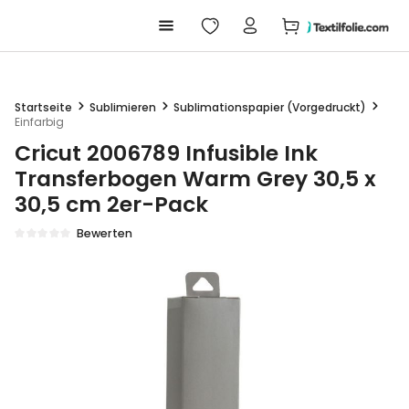
Warenkorb enthäl
alt springen
Startseite
Sublimieren
Sublimationspapier (Vorgedruckt)
Einfarbig
Cricut 2006789 Infusible Ink
Transferbogen Warm Grey 30,5 x
30,5 cm 2er-Pack
Bewerten
Durchschnittliche Bewertung von 0 von 5 Sternen
Bildergalerie überspringen